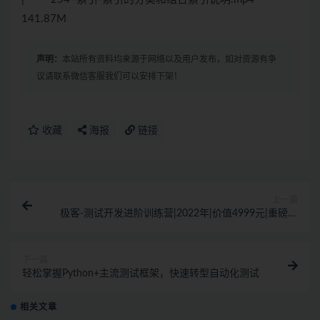
141.87M
声明：
本站所有资料均来源于网络以及用户发布，如对资源有争
议请联系微信客服我们可以安排下架！
收藏
海报
链接
上一篇
极客-测试开发进阶训练营|2022年|价值4999元|重磅首
发|完结无密
下一篇
轻松掌握Python+主流测试框架，快速转型自动化测试
相关文章