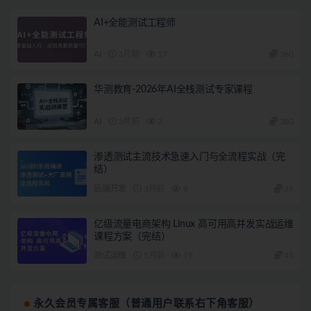
AI+全能测试工程师
AI
3月前
17
360
华测教育-2026年AI全栈测试专家课程
AI
3月前
2
380
渗透测试主流技术急速入门与全流程实战（完
结）
后端开发
3月前
9
39
亿级流量电商架构 Linux 高可用高并发实战运维
课程方案（完结）
测试运维
5月前
19
45
永久会员专属客服（普通用户联系右下角客服）