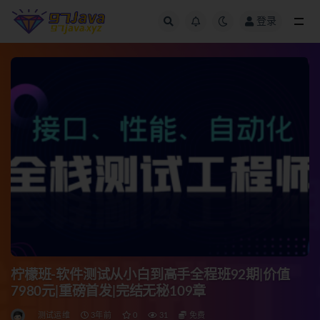
登录
全部
柠檬班-软件测试从小白到高手全程班92期|价值
7980元|重磅首发|完结无秘109章
测试运维
3年前
0
31
免费