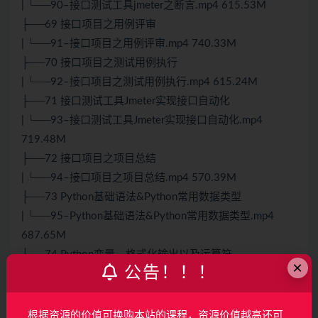
| └──90–接口测试工具jmeter之断言.mp4 615.53M
├──69 接口项目之用例评审
| └──91–接口项目之用例评审.mp4 740.33M
├──70 接口项目之测试用例执行
| └──92–接口项目之测试用例执行.mp4 615.24M
├──71 接口测试工具Jmeter实现接口自动化
| └──93–接口测试工具Jmeter实现接口自动化.mp4
719.48M
├──72 接口项目之项目总结
| └──94–接口项目之项目总结.mp4 570.39M
├──73 Python基础语法&Python常用数据类型
| └──95–Python基础语法&Python常用数据类型.mp4
687.65M
├──74 Python变量，格式化输出以及运算符
×
公告！！！
| └──96–Python变量，格式化输出以及运算符.mp4
551.05M
├──75 Python常用控制流&字典&列表
根据资源的价值可换购本站的课程，资源价值越高还可