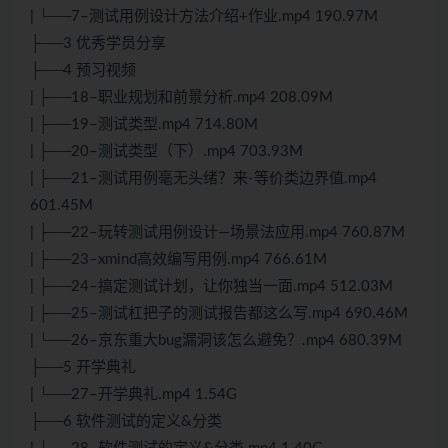
| └──7–测试用例设计方法介绍+作业.mp4 190.97M
├──3 优秀学员分享
├──4 预习视频
| ├──18–职业规划和前景分析.mp4 208.09M
| ├──19–测试类型.mp4 714.80M
| ├──20–测试类型（下）.mp4 703.93M
| ├──21–测试用例毫无头绪？来-等价类边界值.mp4
601.45M
| ├──22–玩转测试用例设计—场景法应用.mp4 760.87M
| ├──23–xmind高效编写用例.mp4 766.61M
| ├──24–搞定测试计划，让你独当一面.mp4 512.03M
| ├──25–测试杠把子的测试报告都这么写.mp4 690.46M
| └──26–京东重大bug漏洞该怎么避免？.mp4 680.39M
├──5 开学典礼
| └──27–开学典礼.mp4 1.54G
├──6 软件测试的定义&分类