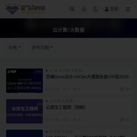
登录
云计算/大数据
云计算/大数据
价格
发布日期
AI
云计算/大数据
京峰Linux云计+AIOps大模型全套VIP班2026
2月前
0
0
160
云计算/大数据
云原生工程师（完结）
3月前
0
57
180
云计算/大数据