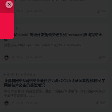
×
2年前
0
22
180
移动开发
扔物线Android 高级开发瓶颈突破系列|hencoder|高清完结无
密
试看链接 https://pan.baidu.com/s/14_xaV-e18ZdKxm5...
2年前
0
12
98
移动开发
软考考证
计算机网络&网络安全最佳导论课+CCNA认证全套视频教程 学
网络技术必备的基础知识
课程介绍 基础+实战式教学，讲解了网络技术通用的计算机网络&网络安
全最佳导论课程，以...
2年前
0
0
免费