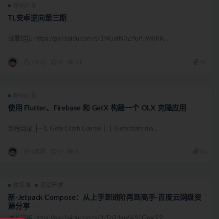
移动开发
TL安卓逆向第三期
试看链接 https://pan.baidu.com/s/1NGafN3Z4uPu9r8KR...
1年前
0
11
59
移动开发
使用 Flutter、Firebase 和 GetX 构建一个 OLX 克隆应用
课程目录 ├─1. Getx Crash Course │ 1. Getx state ma...
1年前
0
8
30
体系课
移动开发
新-Jetpack Compose：从上手到进阶再到高手-百度云网盘资
源分享
试看链接 https://pan.baidu.com/s/1rFp3rHp64S1Gmv22...