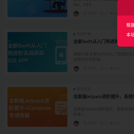
Fart、DEX...
1年前
0
23
根
移动开发
本
全新Swift从入门到进阶实战探探
课程介绍 全新Swift从入门到进阶实
论知识与实际操...
2年前
0
300
移动开发
全新版Jetpack进阶提升，系
全新版Jetpack进阶提升，系统性落地短视
件库+...
2年前
0
338