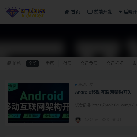
首页
前端开发
后端开
移动
价格
全部
免费
付费
会员免费
会员折扣
永
移动开发
Android移动互联网架构开发
试看链接 https://pan.baidu.com/s/
5月前
0
16