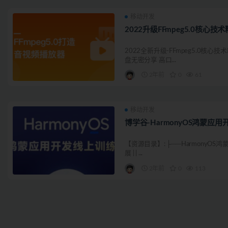
移动开发
2022升级FFmpeg5.0核
2022全新升级-FFmpeg5.0核
盘无密分享 高口...
2年前
0
61
移动开发
博学谷-HarmonyOS鸿蒙应
【资源目录】: ├──HarmonyOS
展 | | ...
2年前
0
113