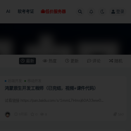
AI
软考考证
低价服务器
登录
最新
热度
更新
评论
随机
后端开发
移动开发
鸿蒙原生开发工程师（已完结，视频+课件代码）
试看链接 https://pan.baidu.com/s/1mmL7Hmsj60A33ww0...
9月前
0
8
160