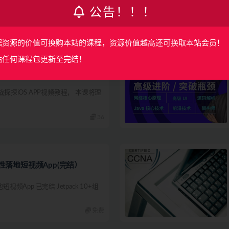
公告！！！
129
据资源的价值可换购本站的课程，资源价值越高还可换取本站会员！
站任何课程包更新至完结！
iOS APP（完结）
战探探iOS APP视频教程， 本课将理
36
统性落地短视频App(完结）
频App 已完结 Jetpack 10+组
免费