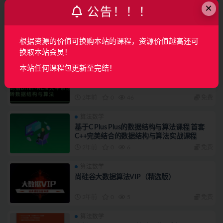
×
公告！！！
算法数学
TensorFlow+CNN实战AI图像处理，入行计算
机视觉完结无密
根据资源的价值可换购本站的课程，资源价值越高还可
2年前
0
88
免费
换取本站会员！
算法数学
本站任何课程包更新至完结！
牛客网剑指offer：数据结构与算法
2年前
0
46
免费
算法数学
基于C Plus Plus的数据结构与算法课程 首套
C++完美结合的数据结构与算法实战课程
2年前
0
6
免费
算法数学
尚硅谷大数据算法VIP（精选版）
2年前
0
5
免费
算法数学