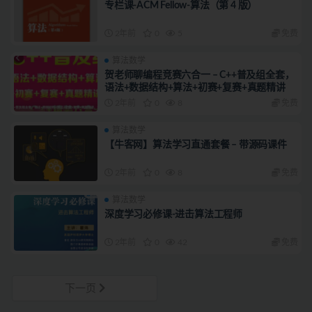
专栏课-ACM Fellow-算法（第 4 版）
2年前
0
5
免费
算法数学
贺老师聊编程竞赛六合一 – C++普及组全套，
语法+数据结构+算法+初赛+复赛+真题精讲
2年前
0
8
免费
算法数学
【牛客网】算法学习直通套餐 – 带源码课件
2年前
0
8
免费
算法数学
深度学习必修课-进击算法工程师
2年前
0
42
免费
下一页