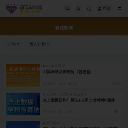
登录
算法数学
算法数学
价格
发布日期
AI
体系课
AI算法进阶训练营（包更新）
8月前
0
36
180
云计算/大数据
算法数学
恋上数据结构与算法1-3季 全套教程+课件
8月前
0
13
68
算法数学