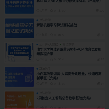
慕ke 深入AI/大模型必修数学体系（已完结）
1年前
0
50
120
算法数学
解锁机器学习算法面试挑战
1年前
0
5
30
云计算/大数据
算法数学
清华大学算法训练营蓝桥杯ACM信息竞赛视
频教程合集
2年前
0
4
78
算法数学
小白算法集训营-大幅提升刷题量，快速逃离
新手区（完结）
2年前
0
57
39
算法数学
2周搞定人工智能必备数学基础(完结)
2年前
0
100
30