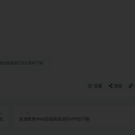
微信客服我们可以安排下架！
收藏
海报
篇
下一篇
化
金渡教育Web前端高级进阶VIP班07期