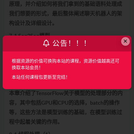
原理，并介绍如何将我们拿到的基础语料处理成
我们想要的形式，最后整体阐述聊天机器人的架
构设计及详细设计。
7-1 Seq2Seq模型
×
公告！！！
7-2 Seq2Seq模型(注意力机制)
7-3 聊天机器人模型（1）
根据资源的价值可换购本站的课程，资源价值越高还可
7-4 聊天机器人模型（2）
换取本站会员！
第8章 聊天机器人训练-TensorFlow的模型前期处
本站任何课程包更新至完结！
理
本章介绍了TensorFlow关于模型的处理部分的内
容，其中包括GPU和CPU的选择，batch的操作
等，这些方法是模型训练的基础，在模型训练过
程中起着关键的作用。