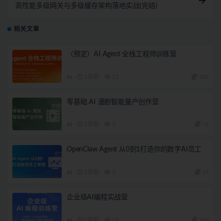
高性能多级网关与多级缓存架构落地实战(完结)
相关文章
（预定）AI Agent 全栈工程师训练营
AI
1周前
11
380
零基础 AI 漫剧智能量产创作营
AI
1周前
4
78
OpenClaw Agent 从0到1打造你的数字AI员工
AI
1周前
2
29
企业级AI编程实战营
AI
2周前
19
360