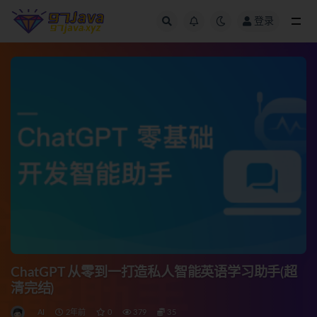
登录
全部
ChatGPT 从零到一打造私人智能英语学习助手(超
清完结)
AI
2年前
0
379
35