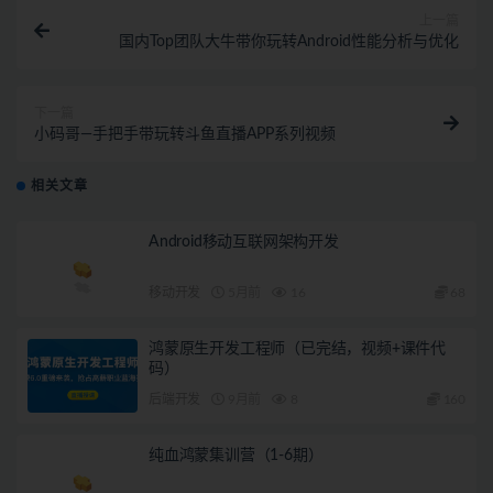
上一篇
国内Top团队大牛带你玩转Android性能分析与优化
下一篇
小码哥—手把手带玩转斗鱼直播APP系列视频
相关文章
Android移动互联网架构开发
移动开发
5月前
16
68
鸿蒙原生开发工程师（已完结，视频+课件代
码）
后端开发
9月前
8
160
纯血鸿蒙集训营（1-6期）