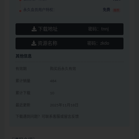
永久会员用户特权：
免费
推荐
下载地址
密码：
tnnj
资源名称
密码：
zkdo
其他信息
有效期
购买后永久有效
累计销量
484
累计下载
10
最近更新
2025年11月18日
下载遇到问题？可联系客服或留言反馈