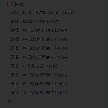
闭包-01
【录播】01-闭包表达式_尾随闭包
(16分钟)
【录播】02-数组的排序
(13分钟)
【录播】03-汇编分析闭包01
(12分钟)
【录播】04-汇编分析闭包02
(14分钟)
【录播】05-汇编分析闭包03
(14分钟)
【录播】06-汇编分析闭包04
(22分钟)
【录播】07-作业_答疑
(14分钟)
【录播】08-汇编分析闭包05
(15分钟)
【录播】09-汇编分析闭包06
(14分钟)
【录播】10-汇编分析闭包07
(13分钟)
11