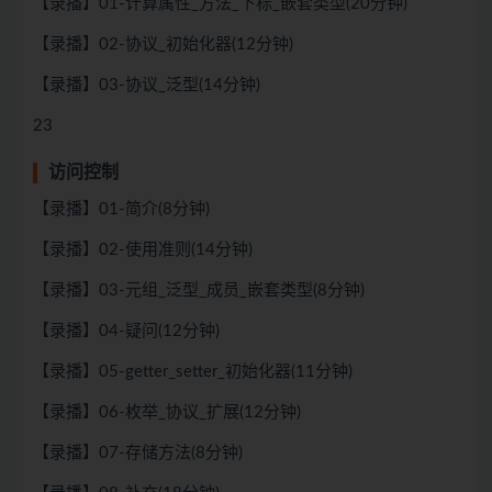
【录播】01-计算属性_方法_下标_嵌套类型
(20分钟)
【录播】02-协议_初始化器
(12分钟)
【录播】03-协议_泛型
(14分钟)
23
访问控制
【录播】01-简介
(8分钟)
【录播】02-使用准则
(14分钟)
【录播】03-元组_泛型_成员_嵌套类型
(8分钟)
【录播】04-疑问
(12分钟)
【录播】05-getter_setter_初始化器
(11分钟)
【录播】06-枚举_协议_扩展
(12分钟)
【录播】07-存储方法
(8分钟)