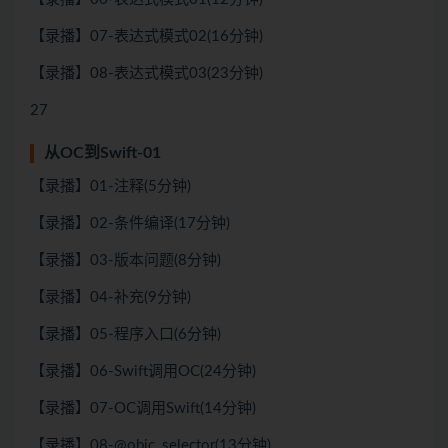
【录播】07-表达式模式02
(16分钟)
【录播】08-表达式模式03
(23分钟)
27
从OC到Swift-01
【录播】01-注释
(5分钟)
【录播】02-条件编译
(17分钟)
【录播】03-版本问题
(8分钟)
【录播】04-补充
(9分钟)
【录播】05-程序入口
(6分钟)
【录播】06-Swift调用OC
(24分钟)
【录播】07-OC调用Swift
(14分钟)
【录播】08-@objc_selector
(13分钟)