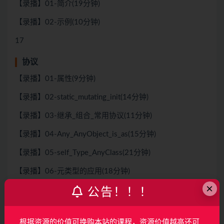
【录播】01-简介
(19分钟)
【录播】02-示例
(10分钟)
17
协议
【录播】01-属性
(9分钟)
【录播】02-static_mutating_init
(14分钟)
【录播】03-继承_组合_常用协议
(11分钟)
【录播】04-Any_AnyObject_is_as
(15分钟)
【录播】05-self_Type_AnyClass
(21分钟)
【录播】06-元类型的应用
(18分钟)
×
【录播】07-Self
(12分钟)
公告！！！
【录播】08-补充
(9分钟)
根据资源的价值可换购本站的课程，资源价值越高还可