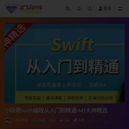
登录
全部
小码哥Swift编程从入门到精通-MJ大神精选
移动开发
3年前
0
158
免费