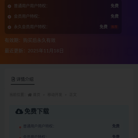
普通用户用户特权：
免费
会员用户特权：
免费
永久会员用户特权：
免费
推荐
有效期：购买后永久有效
最近更新：2025年11月18日
详情介绍
当前位置：
首页
移动开发
正文
免费下载
普通用户用户特权：
免费
会员用户特权：
免费