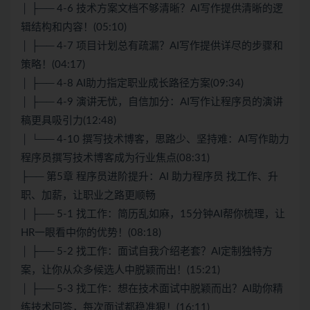
│ ├── 4-6 技术方案文档不够清晰？AI写作提供清晰的逻
辑结构和内容！(05:10)
│ ├── 4-7 项目计划总有疏漏？AI写作提供详尽的步骤和
策略！(04:17)
│ ├── 4-8 AI助力指定职业成长路径方案(09:34)
│ ├── 4-9 演讲无忧，自信加分：AI写作让程序员的演讲
稿更具吸引力(12:48)
│ └── 4-10 撰写技术博客，思路少、坚持难：AI写作助力
程序员撰写技术博客成为行业焦点(08:31)
├── 第5章 程序员进阶提升：AI 助力程序员 找工作、升
职、加薪，让职业之路更顺畅
│ ├── 5-1 找工作：简历乱如麻，15分钟AI帮你梳理，让
HR一眼看中你的优势！(08:18)
│ ├── 5-2 找工作：面试自我介绍老套？AI定制独特方
案，让你从众多候选人中脱颖而出！(15:21)
│ ├── 5-3 找工作：想在技术面试中脱颖而出？AI助你精
练技术回答，每次面试都稳准狠！(16:11)