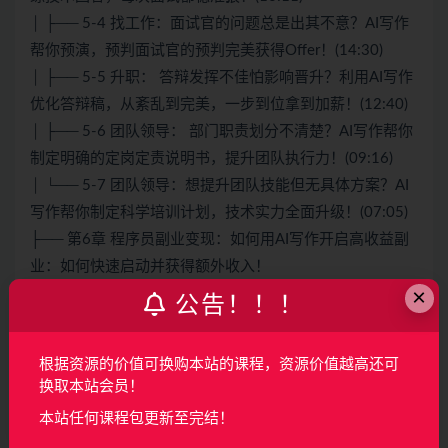
│ ├── 5-4 找工作：面试官的问题总是出其不意？AI写作
帮你预演，预判面试官的预判完美获得Offer！(14:30)
│ ├── 5-5 升职： 答辩发挥不佳怕影响晋升？利用AI写作
优化答辩稿，从紊乱到完美，一步到位拿到加薪！(12:40)
│ ├── 5-6 团队领导： 部门职责划分不清楚？AI写作帮你
制定明确的定岗定责说明书，提升团队执行力！(09:16)
│ └── 5-7 团队领导：想提升团队技能但无具体方案？AI
写作帮你制定科学培训计划，技术实力全面升级！(07:05)
├── 第6章 程序员副业变现：如何用AI写作开启高收益副
业：如何快速启动并获得额外收入！
×
│ ├── 6-1 靠谱副业选择难？AI写作指导找到最适合程序
公告！！！
员的8种赚钱路径！(07:48)
│ ├── 6-2 想副业增收却步履维艰？AI为程序员量身定
根据资源的价值可换购本站的课程，资源价值越高还可
制，直击最适合你的赚钱副业！(05:25)
换取本站会员！
│ └── 6-3 副业落地难度大？AI辅助程序员制定易操作的
本站任何课程包更新至完结！
变现计划，减少执行障碍！(07:10)