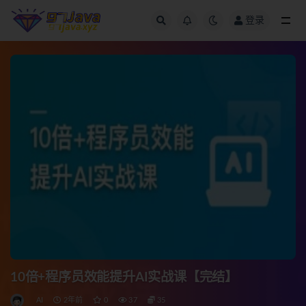
登录
全部
10倍+程序员效能提升AI实战课【完结】
AI
2年前
0
37
35