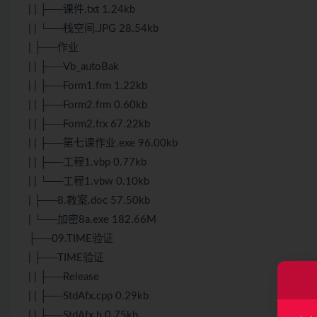
| | ├──课件.txt 1.24kb
| | └──栈空间.JPG 28.54kb
| ├──作业
| | ├──Vb_autoBak
| | ├──Form1.frm 1.22kb
| | ├──Form2.frm 0.60kb
| | ├──Form2.frx 67.22kb
| | ├──第七课作业.exe 96.00kb
| | ├──工程1.vbp 0.77kb
| | └──工程1.vbw 0.10kb
| ├──8.教案.doc 57.50kb
| └──加密8a.exe 182.66M
├──09.TIME验证
| ├──TIME验证
| | ├──Release
| | ├──StdAfx.cpp 0.29kb
| | ├──StdAfx.h 0.75kb