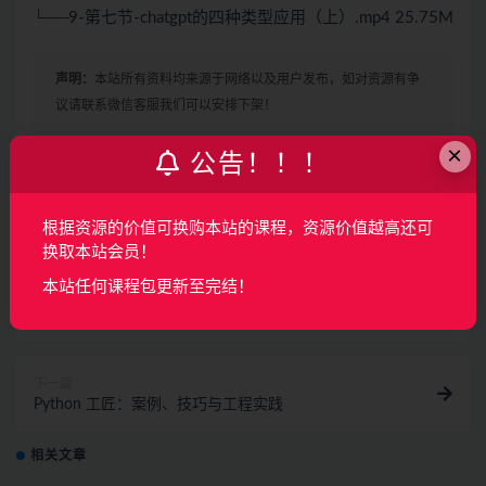
└──9-第七节-chatgpt的四种类型应用（上）.mp4 25.75M
声明：
本站所有资料均来源于网络以及用户发布，如对资源有争
议请联系微信客服我们可以安排下架！
×
公告！！！
收藏
海报
链接
根据资源的价值可换购本站的课程，资源价值越高还可
换取本站会员！
本站任何课程包更新至完结！
上一篇
2024小迪逆向vip教程
下一篇
Python 工匠：案例、技巧与工程实践
相关文章