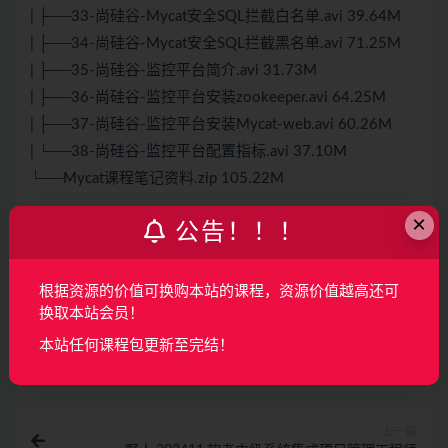
| ├──33-尚硅谷-Mycat安全SQL拦截白名单.avi 39.64M
| ├──34-尚硅谷-Mycat安全SQL拦截黑名单.avi 71.25M
| ├──35-尚硅谷-监控平台简介.avi 31.73M
| ├──36-尚硅谷-监控平台安装zookeeper.avi 64.25M
| ├──37-尚硅谷-监控平台安装Mycat-web.avi 60.26M
| └──38-尚硅谷-监控平台配置指标.avi 37.10M
└──Mycat课程笔记资料.zip 105.22M
×
公告！！！
声明：
本站所有资料均来源于网络以及用户发布，如对资源有争
议请联系微信客服我们可以安排下架！
根据资源的价值可换购本站的课程，资源价值越高还可
换取本站会员！
收藏
海报
链接
本站任何课程包更新至完结！
上一篇