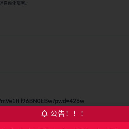
握自动化部署。
NqjVmVe1fFl96BN0EBw?pwd=426w
公告！！！