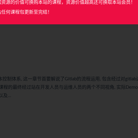
据资源的价值可换购本站的课程，资源价值越高还可换取本站会员！
站任何课程包更新至完结！
式版本控制体系, 这一章节首要解说了Gitlab的流程运用, 包含经过对gitla
在课程的最终经过站在开发人员与运维人员的两个不同视角, 实际Dem
以及…