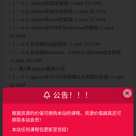
| ├──3-1 unittest的简单使用~1.mp4 25.94M
| ├──3-2 unittest中断言的使用~1.mp4 35.47M
| ├──3-3 unittest中case的管理~1.mp4 37.74M
| ├──3-4 unittest中HTMLTestRunner的使用~1.mp4
33.89M
| ├──3-5 多线程的初级使用~1.mp4 33.47M
| └──3-6 多线程和unittest、HTMLTestRunner结合使用
~1.mp4 28.34M
├──第4章 appium服务介绍
| ├──4-1 appium命令行环境搭建以及参数的使用~1.mp4
42.12M
×
| ├──4-2 命令行启动和脚本结合~1.mp4 30.37M
公告！！！
| └──4-3 page层封装driver~1.mp4 47.28M
├──第5章 一键自动化从设计到实战
根据资源的价值可换购本站的课程，资源价值越高还可
| ├──5-1 服务端设计思路~1.mp4 20.13M
换取本站会员！
| ├──5-10 多线程启动appium和写入命令到文件~1.mp4
本站任何课程包更新至完结！
81.54M