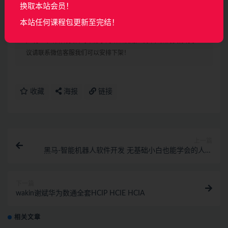
换取本站会员！
└──8-开播外设及使用方法教程_1.mp4 4.40M
本站任何课程包更新至完结！
声明：
本站所有资料均来源于网络以及用户发布，如对资源有争
议请联系微信客服我们可以安排下架！
收藏
海报
链接
上一篇
黑马-智能机器人软件开发 无基础小白也能学会的人工
智能课
下一篇
wakin谢斌华为数通全套HCIP HCIE HCIA
相关文章