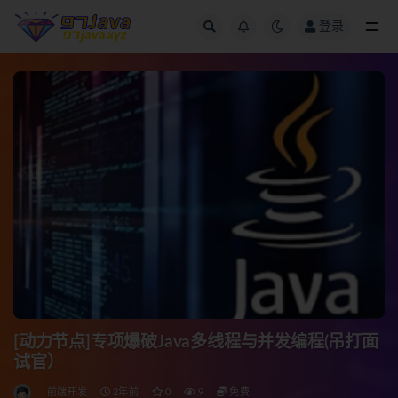
登录
全部
[动力节点]专项爆破Java多线程与并发编程(吊打面
试官）
前端开发
2年前
0
9
免费