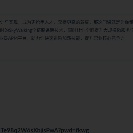
设计与实现，成为更抢手人才，获得更高的薪资，那这门课就是为你
的SkyWalking全链路追踪技术，同时让你全面提升大规模微服务
业级APM平台，助力你快速进阶加薪技能，提升职业核心竞争力。
NhUTe98q2W6sXbjisPwA?pwd=fkwg