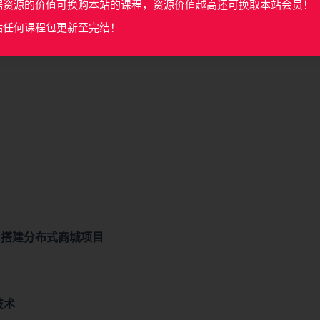
据资源的价值可换购本站的课程，资源价值越高还可换取本站会员！
0:19)
站任何课程包更新至完结！
(试看, 06:58)
&搭建分布式商城项目
技术