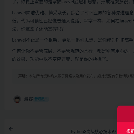
了。你真正需要的是掌握laravel底层和思想，形成框架意识
Laravel简洁优雅、博采众长，综合了时下业界的各种先
低，代码可读性已经像普通人说话、写字一样，如果在larav
法，你这辈子还能掌握吗？
Laravel不止是一个框架，更是一系列思想，是你成为PHP
任何让你不要管底层，不要管规范的言行，都是别有用心的。
的效果、功能中以不变应万变，就是你的抉择了。
声明：
本站所有资料均来源于网络以及用户发布，如对资源有争议请联系
游客
普通用户
上一
根
Python3高级核心技术97讲（完