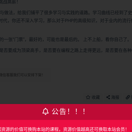
，挑战高薪！
进理念与做法，给我们铺平了很多学习与实践的道路。学习曲线已经到了
el时代，你还不深入学习，那么对于PHP的高级知识，对于业内的流行
高手的一张“门票”，最好的，可能也是最后的。 上不上船，看你自己了。
是否要成为顶梁高手，是否要在编程之路上走得更远，是否要在各种
微信客服我们可以安排下架！
收藏
海报
公告！！！
篇
下一篇
据资源的价值可换购本站的课程，资源价值越高还可换取本站会员！
结）
Python移动自动化测试面试(完结）