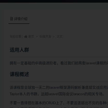
详情介绍
当前位置：
首页
后端开发
正文
适用人群
拥有一定基础的中高级进阶者，看过我们前两套laravel课
课程概述
该课程是全球独一无二的laravel框架源码解析兼底层实战应用
Taylor本人的书籍，远超laravel国际会议laracon的相关专场。
不要一直徘徊在基本的CRUD上了，不要追逐层出不穷的各