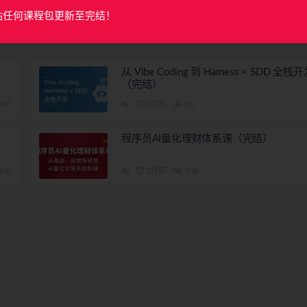
站任何课程包更新至完结！
从 Vibe Coding 到 Harness × SDD 全
（完结）
360
AI
1月前
18
程序员AI量化理财体系课（完结）
180
AI
2月前
108