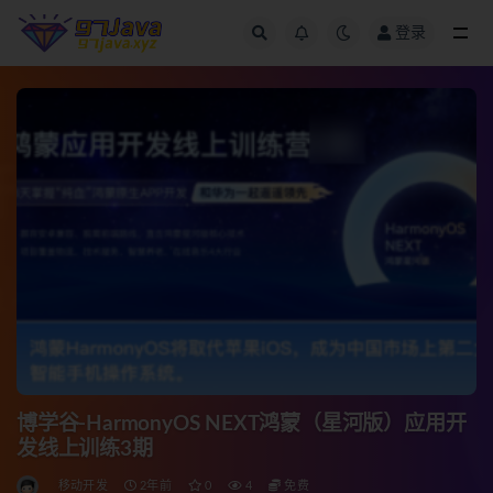
登录
全部
博学谷-HarmonyOS NEXT鸿蒙（星河版）应用开
发线上训练3期
移动开发
2年前
0
4
免费