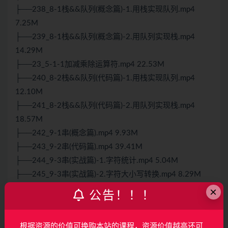
├──238_8-1栈&&队列(概念篇)-1.用栈实现队列.mp4
7.25M
├──239_8-1栈&&队列(概念篇)-2.用队列实现栈.mp4
14.29M
├──23_5-1-1加减乘除运算符.mp4 22.53M
├──240_8-2栈&&队列(代码篇)-1.用栈实现队列.mp4
12.10M
├──241_8-2栈&&队列(代码篇)-2.用队列实现栈.mp4
18.57M
├──242_9-1串(概念篇).mp4 9.93M
├──243_9-2串(代码篇).mp4 39.41M
├──244_9-3串(实战篇)-1.字符统计.mp4 5.04M
├──245_9-3串(实战篇)-2.字符大小写转换.mp4 8.29M
├──246_9-3串(实战篇)-3.字符串拼接.mp4 7.34M
×
公告！！！
├──247_9-3串(实战篇)-4.判断国际象棋格子颜色.mp4
3.86M
根据资源的价值可换购本站的课程，资源价值越高还可