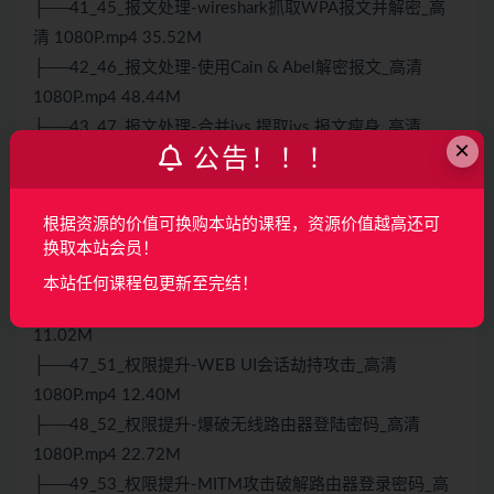
├──41_45_报文处理-wireshark抓取WPA报文并解密_高
清 1080P.mp4 35.52M
├──42_46_报文处理-使用Cain & Abel解密报文_高清
1080P.mp4 48.44M
├──43_47_报文处理-合并ivs 提取ivs 报文瘦身_高清
×
公告！！！
1080P.mp4 37.84M
├──44_48_报文处理-airdecap-ng解密报文_高清
1080P.mp4 23.71M
根据资源的价值可换购本站的课程，资源价值越高还可
├──45_49_权限提升-RouterSwitch等远程登陆TelnetSSH
换取本站会员！
等暴力破解_高清 1080P.mp4 31.17M
本站任何课程包更新至完结！
├──46_50_权限提升-配置文件泄露攻击_高清 1080P.mp4
11.02M
├──47_51_权限提升-WEB UI会话劫持攻击_高清
1080P.mp4 12.40M
├──48_52_权限提升-爆破无线路由器登陆密码_高清
1080P.mp4 22.72M
├──49_53_权限提升-MITM攻击破解路由器登录密码_高