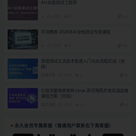
AI+全能测试工程师
AI
3月前
17
360
华测教育-2026年AI全栈测试专家课程
AI
3月前
2
380
渗透测试主流技术急速入门与全流程实战（完
结）
后端开发
3月前
9
39
亿级流量电商架构 Linux 高可用高并发实战运维
课程方案（完结）
测试运维
5月前
19
45
永久会员专属客服（普通用户联系右下角客服）