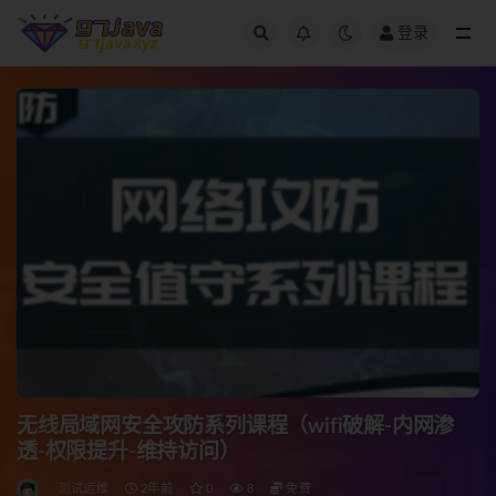
登录
全部
无线局域网安全攻防系列课程（wifi破解-内网渗
透-权限提升-维持访问）
测试运维
2年前
0
8
免费