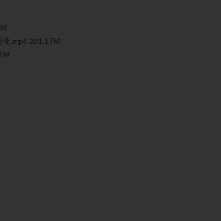
6M
.mp4 201.17M
1M