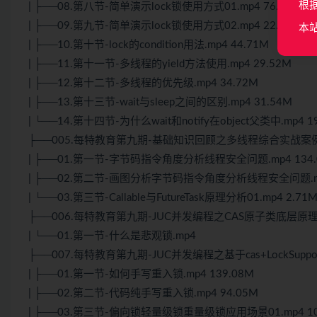
根
| ├──08.第八节-简单演示lock锁使用方式01.mp4 76.73M
| ├──09.第九节-简单演示lock锁使用方式02.mp4 22.20M
本
| ├──10.第十节-lock的condition用法.mp4 44.71M
| ├──11.第十一节-多线程的yield方法使用.mp4 29.52M
| ├──12.第十二节-多线程的优先级.mp4 34.72M
| ├──13.第十三节-wait与sleep之间的区别.mp4 31.54M
| └──14.第十四节-为什么wait和notify在object父类中.mp4 1
├──005.每特教育第九期-基础知识回顾之多线程综合实战
| ├──01.第一节-字节码指令角度分析线程安全问题.mp4 134.
| ├──02.第二节-画图分析字节码指令角度分析线程安全问题.mp
| └──03.第三节-Callable与FutureTask原理分析01.mp4 2.71
├──006.每特教育第九期-JUC并发编程之CAS原子类底层原
| └──01.第一节-什么是悲观锁.mp4
├──007.每特教育第九期-JUC并发编程之基于cas+LockSup
| ├──01.第一节-如何手写重入锁.mp4 139.08M
| ├──02.第二节-代码纯手写重入锁.mp4 94.05M
| ├──03.第三节-偏向锁轻量级锁重量级锁应用场景01.mp4 10