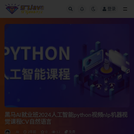
登录
全部
黑马AI就业班2024人工智能python视频nlp机器视
觉课程CV自然语言
AI
2年前
0
12
免费