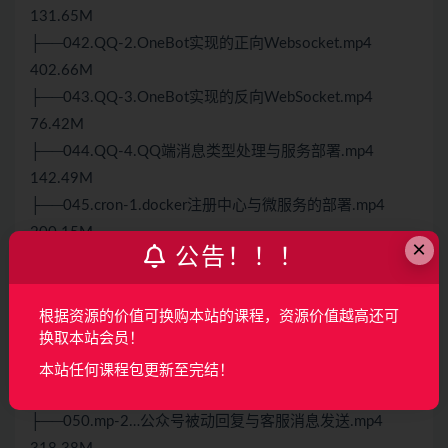
131.65M
├──042.QQ-2.OneBot实现的正向Websocket.mp4
402.66M
├──043.QQ-3.OneBot实现的反向WebSocket.mp4
76.42M
├──044.QQ-4.QQ端消息类型处理与服务部署.mp4
142.49M
├──045.cron-1.docker注册中心与微服务的部署.mp4
200.15M
×
公告！！！
├──046.cron-2.微信开发流程与crontab定时任务.mp4
188.13M
├──047.cron-3.crontab定时获取微信接口调用凭据.mp4
根据资源的价值可换购本站的课程，资源价值越高还可
换取本站会员！
171.82M
├──048.cron-4.crontab服务的具体实现.mp4 151.29M
本站任何课程包更新至完结！
├──049.mp-1.公众号消息回调接口配置.mp4 126.43M
├──050.mp-2…公众号被动回复与客服消息发送.mp4