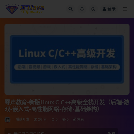
登录
全部
零声教育-新版Linux C C++高级全栈开发（后端-游
戏-嵌入式-高性能网络-存储-基础架构）
后端开发
2年前
0
6
免费