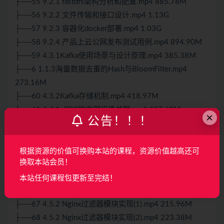
├──55 9.2.1 fastdfs架构分析和配置.mp4 885.78M
├──56 9.2.2 文件传输和接口设计.mp4 1.13G
├──57 9.2.3 容器化docker部署.mp4 1.03G
├──58 9.2.4 产品上云公网发布测试用例.mp4 894.90M
├──59 4.3.1Kafka使用场景与设计原理.mp4 385.38M
├──6 1.1.3海量数据去重的Hash与BloomFilter.mp4
273.16M
├──60 4.3.2Kafka存储机制.mp4 418.97M
├──61 4.4.1gRPC的内部组件关联.mp4 427.69M
×
公告！！！
├──62 4.4.2基于http2的gRPC通信协议.mp4 399.82M
├──63 grpc1-服务器编写.mp4 125.48M
├──64 grpc2-客户端编写.mp4 112.24M
根据资源的价值可换购本站的课程，资源价值越高还可
换取本站会员！
├──65 grpc3-异步服务器编写.mp4 96.61M
├──66 4.5.1Nginx反向代理与系统参数配置conf原理.mp4
本站任何课程包更新至完结！
256.79M
├──67 4.5.2 Nginx过滤器模块实现(1).mp4 215.96M
├──68 4.5.2 Nginx过滤器模块实现(2).mp4 223.38M