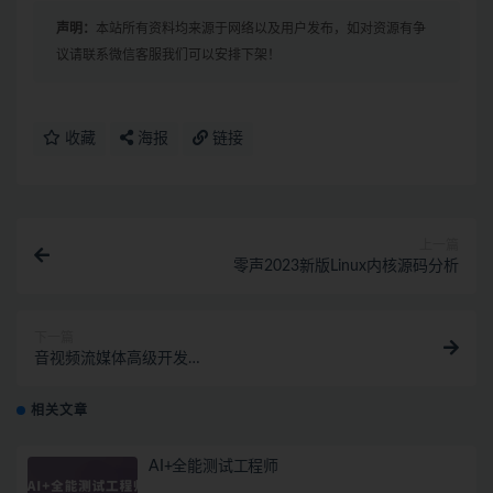
声明：
本站所有资料均来源于网络以及用户发布，如对资源有争
议请联系微信客服我们可以安排下架！
收藏
海报
链接
上一篇
零声2023新版Linux内核源码分析
下一篇
音视频流媒体高级开发
（FFmpeg6.0/WebRTC/RTMP/RTSP/编码解码）
相关文章
AI+全能测试工程师