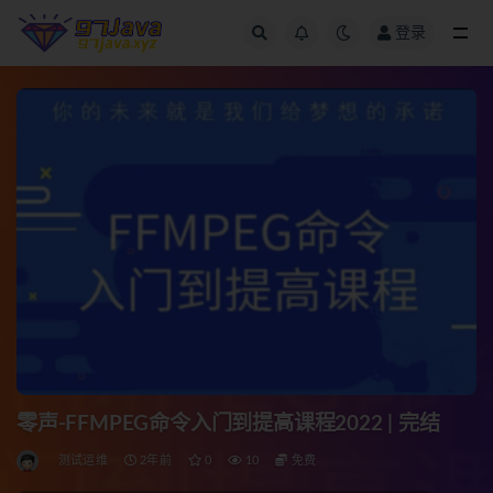
登录
全部
零声-FFMPEG命令入门到提高课程2022 | 完结
测试运维
2年前
0
10
免费