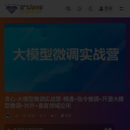
登录
全部
贪心-大模型微调实战营-精通+指令微调+开源大模
型微调+对齐+垂直领域应用
AI
2年前
0
5
免费