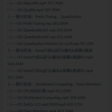
| ├──02 AdaLoRA.mp4 747.90M
| └──03 QLoRA.mp4 587.90M
├──第05阶段：Prefix Tuning、Quantization
| ├──01 Prefix Tuning.vep 382.84M
| ├──02 Quantization01.vep 205.81M
| ├──03 Quantization02.vep 311.66M
| └──04 Quantization Methos for LLM.vep 98.12M
├──第06阶段：llama介绍&运行&量化&部署&微调
| ├──01 llama介绍&运行&量化&部署&微调01.mp4
566.44M
| └──02 llama介绍&运行&量化&部署&微调02.mp4
927.33M
├──第07阶段：Distributed Computing、Flash Attention
| ├──01 GPU时间计算.mp4 411.05M
| ├──02 Distributed Computing.mp4 328.60M
| ├──03 ZeRO-123 and FSDP.mp4 459.57M
| └──04 Flash Attention.mp4 403.36M