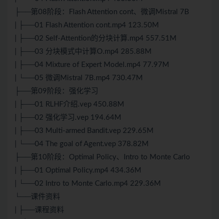
├──第08阶段：Flash Attention cont、微调Mistral 7B
| ├──01 Flash Attention cont.mp4 123.50M
| ├──02 Self-Attention的分块计算.mp4 557.51M
| ├──03 分块模式中计算O.mp4 285.88M
| ├──04 Mixture of Expert Model.mp4 77.97M
| └──05 微调Mistral 7B.mp4 730.47M
├──第09阶段：强化学习
| ├──01 RLHF介绍.vep 450.88M
| ├──02 强化学习.vep 194.64M
| ├──03 Multi-armed Bandit.vep 229.65M
| └──04 The goal of Agent.vep 378.82M
├──第10阶段：Optimal Policy、Intro to Monte Carlo
| ├──01 Optimal Policy.mp4 434.36M
| └──02 Intro to Monte Carlo.mp4 229.36M
└──课件资料
| ├──课程资料