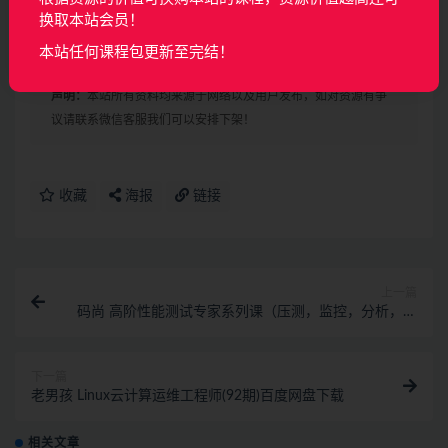
053-9.4 知识库-照片知识库-1.mp4
换取本站会员！
054-9.5 多Agent模式-1.mp4
本站任何课程包更新至完结！
声明：
本站所有资料均来源于网络以及用户发布，如对资源有争
议请联系微信客服我们可以安排下架！
收藏
海报
链接
上一篇
码尚 高阶性能测试专家系列课（压测，监控，分析，调
优）
下一篇
老男孩 Linux云计算运维工程师(92期)百度网盘下载
相关文章