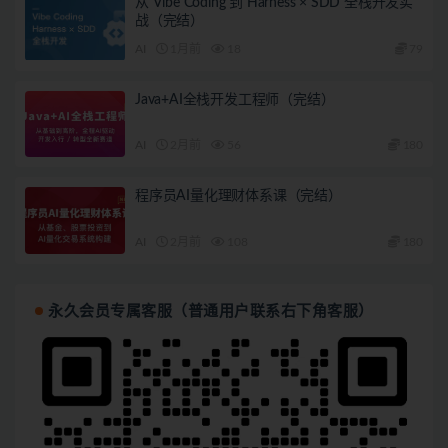
从 Vibe Coding 到 Harness × SDD 全栈开发实
战（完结）
AI
1月前
18
79
Java+AI全栈开发工程师（完结）
AI
2月前
56
180
程序员AI量化理财体系课（完结）
AI
2月前
108
180
永久会员专属客服（普通用户联系右下角客服）