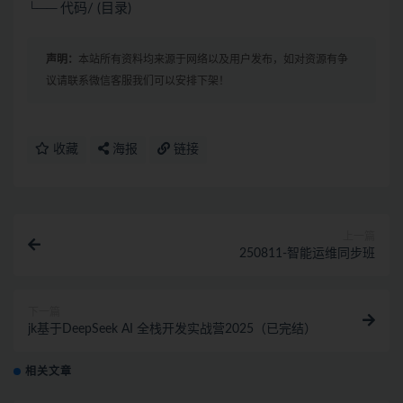
└── 代码/ (目录)
声明：
本站所有资料均来源于网络以及用户发布，如对资源有争
议请联系微信客服我们可以安排下架！
收藏
海报
链接
上一篇
250811-智能运维同步班
下一篇
jk基于DeepSeek AI 全栈开发实战营2025（已完结）
相关文章