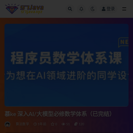
登录
全部
慕ke 深入AI/大模型必修数学体系（已完结）
算法数学
1年前
0
51
120