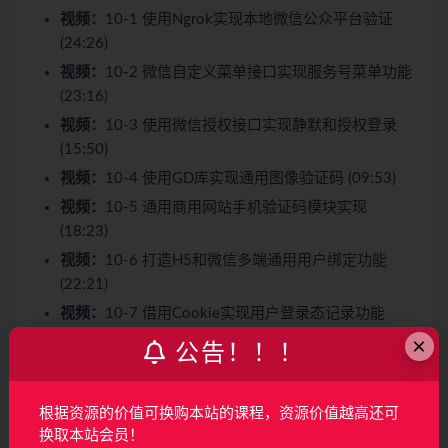
视频：
10-1 使用Ngrok实现本地微信公众平台验证
(24:26)
视频：
10-2 微信自定义菜单接口实现服务号菜单功能
(23:16)
视频：
10-3 使用微信授权接口实现静默和授权登录
(15:50)
视频：
10-4 使用GD库实现通用图像验证码 (09:53)
视频：
10-5 通用商用网站手机验证码模块实现
(18:23)
视频：
10-6 打造H5和微信多端通用用户绑定功能
(22:21)
视频：
10-7 借用Cookie实现用户登录态记录功能
(24:48)
×
公告！！！
第11章 管理员后台图书模块开发
2 节 | 35分钟
根据资源的价值可换购本站的课程，资源价值越高还可
换取本站会员！