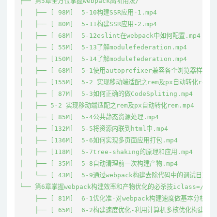
├── 第5章全方位掌握webpack高阶用法/

│   ├── [ 98M]  5-10构建SSR应用-1.mp4

│   ├── [ 80M]  5-11构建SSR应用-2.mp4

│   ├── [ 68M]  5-12eslint在webpack中如何配置.mp4

│   ├── [ 55M]  5-13了解modulefederation.mp4

│   ├── [150M]  5-14了解modulefederation.mp4

│   ├── [ 68M]  5-1使用autoprefixer兼容各个浏览器样式属性
│   ├── [155M]  5-2 实现移动端适配之rem及px自动转化rem.mp
│   ├── [ 87M]  5-3如何正确的做CodeSpliting.mp4

│   ├── 5-2 实现移动端适配之rem及px自动转化rem.mp4

│   ├── [ 85M]  5-4公共静态资源处理.mp4

│   ├── [132M]  5-5将资源内联到html中.mp4

│   ├── [136M]  5-6如何实现多页面应用打包.mp4

│   ├── [118M]  5-7tree-shaking的原理和应用.mp4

│   ├── [ 35M]  5-8自动清理前一次构建产物.mp4

│   └── [ 43M]  5-9通过webpack构建去除代码中的调试日志.mp
└── 第6章掌握webpack构建效率和产物优化的必杀技iclass=/

    ├── [ 81M]  6-1优化准-对webpack构建速度做基本分析.mp4
    ├── [ 65M]  6-2构建速度优化-利用计算机多核优化构建.mp4