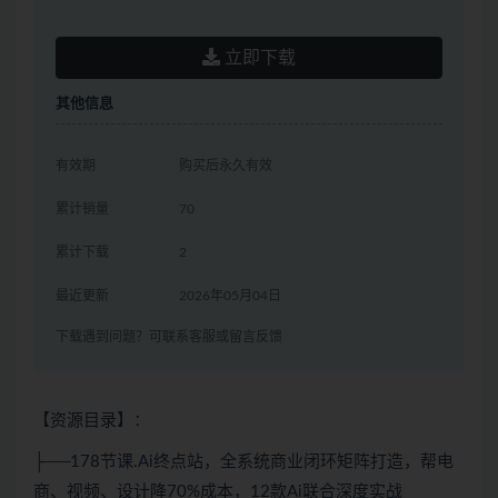
立即下载
其他信息
有效期
购买后永久有效
累计销量
70
累计下载
2
最近更新
2026年05月04日
下载遇到问题？可联系客服或留言反馈
【资源目录】：
├──178节课.Ai终点站，全系统商业闭环矩阵打造，帮电
商、视频、设计降70%成本，12款Ai联合深度实战