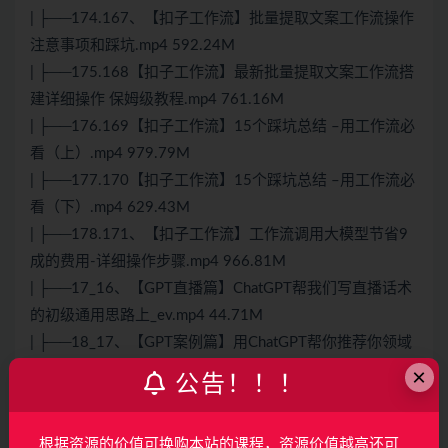
| ├──174.167、【扣子工作流】批量提取文案工作流操作
注意事项和踩坑.mp4 592.24M
| ├──175.168【扣子工作流】最新批量提取文案工作流搭
建详细操作 保姆级教程.mp4 761.16M
| ├──176.169【扣子工作流】15个踩坑总结 –用工作流必
看（上）.mp4 979.79M
| ├──177.170【扣子工作流】15个踩坑总结 –用工作流必
看（下）.mp4 629.43M
| ├──178.171、【扣子工作流】工作流调用大模型节省9
成的费用-详细操作步骤.mp4 966.81M
| ├──17_16、【GPT直播篇】ChatGPT帮我们写直播话术
的初级通用思路上_ev.mp4 44.71M
| ├──18_17、【GPT案例篇】用ChatGPT帮你推荐你领域
相关书籍，再喂给ChatGPT_ev.mp4 22.36M
×
公告！！！
| ├──19_18、【GPT直播篇】用ChatGPT最简单的图片功
能构建你的话术剧本（升级思维）_ev.mp4 29.37M
根据资源的价值可换购本站的课程，资源价值越高还可