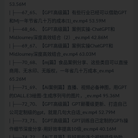
53.56M
| ├──67_65、【GPT高级篇】有些行业已经可以借助GPT
和Mj一年节省几十万的成本(1)_ev.mp4 53.59M
| ├──68_66、【GPT高级篇】案例实操-ChatGPT和
MidJourney深度高效结合（2）_ev.mp4 42.86M
| ├──69_67、【GPT高级篇】案例实操ChatGPT和
MidJourney深度高效结合_ev.mp4 63.03M
| ├──70_68、【mj篇】食品案例分享、这些类目可以直接
商用、无水印、无版权，一年省几十万成本_ev.mp4
65.26M
| ├──71_69、【Ai案例篇】直播、视频必备神图，用GPT
的DALL.E3绘图-生成序列号的图片，_ev.mp4 95.36M
| ├──72_70、【GPT高级篇】GPT颠覆级更新、打造自己
公司定制级的gpt，就是几句大白话_ev.mp4 52.79M
| ├──73_71、【GPT高级篇】GPT训练自己定制的GPTs操
作细节深度分享-用好效率提高10倍_ev.mp4 40.16M
| ├──74_72、【Ai工具篇】巨好用的连个视频插件协助