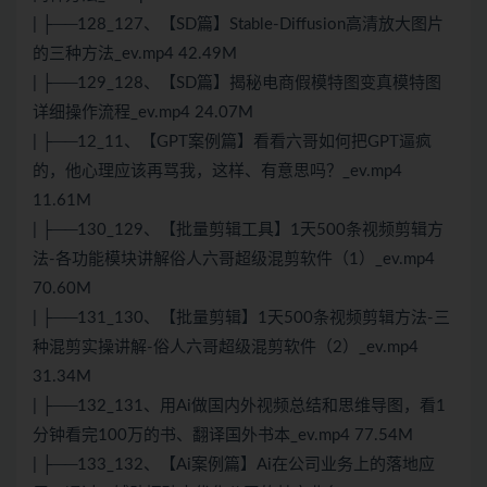
| ├──128_127、【SD篇】Stable-Diffusion高清放大图片
的三种方法_ev.mp4 42.49M
| ├──129_128、【SD篇】揭秘电商假模特图变真模特图
详细操作流程_ev.mp4 24.07M
| ├──12_11、【GPT案例篇】看看六哥如何把GPT逼疯
的，他心理应该再骂我，这样、有意思吗？_ev.mp4
11.61M
| ├──130_129、【批量剪辑工具】1天500条视频剪辑方
法-各功能模块讲解俗人六哥超级混剪软件（1）_ev.mp4
70.60M
| ├──131_130、【批量剪辑】1天500条视频剪辑方法-三
种混剪实操讲解-俗人六哥超级混剪软件（2）_ev.mp4
31.34M
| ├──132_131、用Ai做国内外视频总结和思维导图，看1
分钟看完100万的书、翻译国外书本_ev.mp4 77.54M
| ├──133_132、【Ai案例篇】Ai在公司业务上的落地应