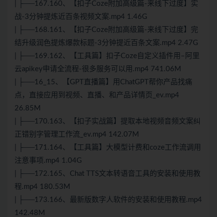
| ├──167.160、【扣子Coze附加高级篇-来线下过度】实
战-3分钟提炼近百条视频文案.mp4 1.46G
| ├──168.161、【扣子Coze附加高级篇-来线下过度】完
结升级润色提炼爆款标题-3分钟提近百条文案.mp4 2.47G
| ├──169.162、【工具篇】扣子Coze自定义插件用–阿里
云apikey申请全流程-很多服务可以用.mp4 741.06M
| ├──16_15、【GPT直播篇】用ChatGPT帮你产品找痛
点，直接应用到视频、直播、和产品详情页_ev.mp4
26.85M
| ├──170.163、【扣子实战篇】提取本地视频音频文案纠
正错别字管理工作流_ev.mp4 142.07M
| ├──171.164、【工具篇】大模型计费和coze工作流调用
注意事项.mp4 1.04G
| ├──172.165、Chat TTS文本转语音工具的安装和使用教
程.mp4 180.53M
| ├──173.166、最新版数字人软件的安装和使用教程.mp4
142.48M