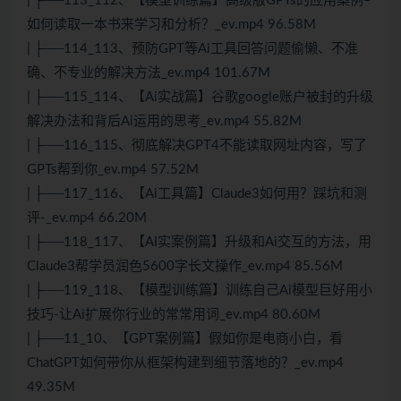
| ├──113_112、【模型训练篇】高级版GPTs的应用案例–
如何读取一本书来学习和分析？_ev.mp4 96.58M
| ├──114_113、预防GPT等Ai工具回答问题偷懒、不准
确、不专业的解决方法_ev.mp4 101.67M
| ├──115_114、【Ai实战篇】谷歌google账户被封的升级
解决办法和背后Ai运用的思考_ev.mp4 55.82M
| ├──116_115、彻底解决GPT4不能读取网址内容，写了
GPTs帮到你_ev.mp4 57.52M
| ├──117_116、【Ai工具篇】Claude3如何用？踩坑和测
评-_ev.mp4 66.20M
| ├──118_117、【AI实案例篇】升级和Ai交互的方法，用
Claude3帮学员润色5600字长文操作_ev.mp4 85.56M
| ├──119_118、【模型训练篇】训练自己Ai模型巨好用小
技巧-让Ai扩展你行业的常常用词_ev.mp4 80.60M
| ├──11_10、【GPT案例篇】假如你是电商小白，看
ChatGPT如何带你从框架构建到细节落地的？_ev.mp4
49.35M