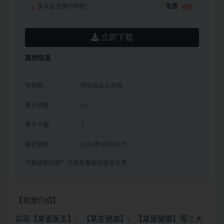
永久会员用户特权：
免费
推荐
立即下载
其他信息
有效期
购买后永久有效
累计销量
19
累计下载
3
最近更新
2026年05月30日
下载遇到问题？可联系客服或留言反馈
【资源介绍】：
实现【某香医生】、【某东健康】、【某里健康】等三大