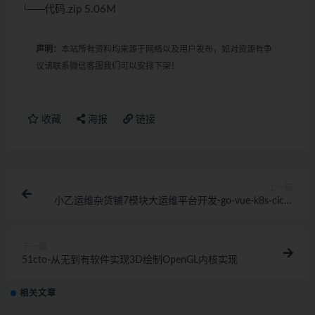
└──代码.zip 5.06M
声明：
本站所有资料均来源于网络以及用户发布，如对资源有争
议请联系微信客服我们可以安排下架！
收藏
海报
链接
上一篇
小乙运维杂货铺7模块大运维平台开发-go-vue-k8s-cicd-
服务树-监控
下一篇
51cto-从无到有软件实现3D绘制OpenGL内核实现
相关文章