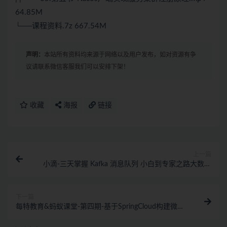
64.85M
└──课程资料.7z 667.54M
声明：
本站所有资料均来源于网络以及用户发布，如对资源有争
议请联系微信客服我们可以安排下架！
收藏
海报
链接
上一篇
小滴-三天掌握 Kafka 消息队列 小白到专家之路大数据
教程
下一篇
每特教育&蚂蚁课堂-第四期-基于SpringCloud构建微服
务电商项目