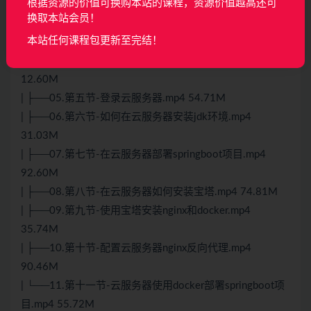
根据资源的价值可换购本站的课程，资源价值越高还可
| ├──01.第一节-宝塔部署项目演示.mp4 38.98M
换取本站会员！
| ├──02.第二节-专线与普通宽带区别.mp4 35.81M
本站任何课程包更新至完结！
| ├──03.第三节-SaasPaasIaaS概念.mp4 39.94M
| ├──04.第四节-iass基础云服务器厂商如何选择.mp4
12.60M
| ├──05.第五节-登录云服务器.mp4 54.71M
| ├──06.第六节-如何在云服务器安装jdk环境.mp4
31.03M
| ├──07.第七节-在云服务器部署springboot项目.mp4
92.60M
| ├──08.第八节-在云服务器如何安装宝塔.mp4 74.81M
| ├──09.第九节-使用宝塔安装nginx和docker.mp4
35.74M
| ├──10.第十节-配置云服务器nginx反向代理.mp4
90.46M
| └──11.第十一节-云服务器使用docker部署springboot项
目.mp4 55.72M