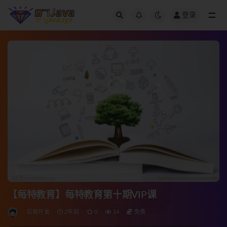
登录
全部
【每特教育】每特教育第十期VIP课
后端开发
2年前
0
14
免费