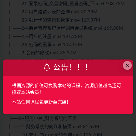
| ├──21-登录密码_交易密码_重置密码_下.mp4 108.75M
| ├──22-用户邀请列表的查询.mp4 30.38M
| ├──23-银行卡的查询和绑定.mp4 110.37M
| ├──24-后台管理系统远程调用会员系统.mp4 169.80M
| ├──25-用户的注册.mp4 191.93M
| ├──26-密码的重置.mp4 107.15M
| ├──3-会员的修改.mp4 35.37M
| ├──4-会员详情_银行卡查询_银行卡修改.mp4 112.82M
×
公告！！！
| ├──5-会员钱包地址_提币地址_用户邀请列表.mp4
118.70M
根据资源的价值可换购本站的课程，资源价值越高还可
| ├──6-用户的审核信息查询.mp4 146.48M
换取本站会员！
| ├──7-用户的审核.mp4 115.55M
本站任何课程包更新至完结！
| ├──8-极验_账号准备.mp4 61.88M
| └──9-极验加载.mp4 107.04M
├──8–服务中台_财务系统的开发
| ├──1-财务系统的简介和搭建.mp4 81.57M
| ├──10-充币_提币记录的查询.mp4 125.70M