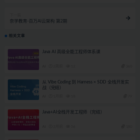
台》实战+资料完整
下一篇
奈学教育-百万AI云架构 第2期
相关文章
Java AI 高级全能工程师体系课
AI
2周前
12
360
从 Vibe Coding 到 Harness × SDD 全栈开发实
战（完结）
AI
1月前
18
79
Java+AI全栈开发工程师（完结）
AI
2月前
56
180