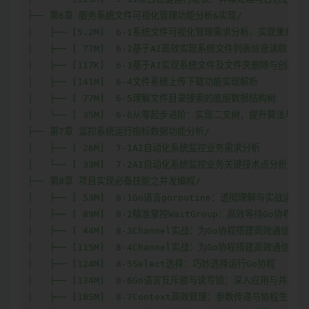
├── 第6章 服务系统文件可视化管理功能分析&实现/

│   ├── [5.2M]  6-1系统文件可视化管理需求分析、实现重难点分
│   ├── [ 77M]  6-2基于AI高效实现系统文件列表信息读取

│   ├── [117K]  6-3基于AI实现系统文件及文件夹删除与创建.pd
│   ├── [141M]  6-4文件系统上传下载功能实现解析

│   ├── [ 77M]  6-5理解文件目录搜索的底层数据结构树

│   └── [ 35M]  6-6从零起步进阶：实现二叉树，提升算法与数
├── 第7章 监控系统运行指标数据功能分析/

│   ├── [ 26M]  7-1AI自动化系统监控业务需求分析

│   └── [ 33M]  7-2AI自动化系统监控业务关键技术点分析

├── 第8章 项目实现必备技能之并发编程/

│   ├── [ 53M]  8-1Go语言goroutine：透彻理解与实战运用

│   ├── [ 89M]  8-2精准掌控WaitGroup：高效等待Go协程完成
│   ├── [ 44M]  8-3Channel实战：为Go协程搭建高效通信桥梁
│   ├── [115M]  8-4Channel实战：为Go协程搭建高效通信桥梁
│   ├── [124M]  8-5Select选择：巧妙选择运行Go协程

│   ├── [134M]  8-6Go语言互斥锁与读写锁：深入应用与并发安
│   ├── [185M]  8-7Context高效管理：参数传递与协程生命周