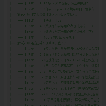
│   ├── [ 35M]  3-1AI如何助力编程，为工程提效？

│   └── [ 75M]  3-2部署deepseek环境与项目环境准备

├── 第4章 项目实现必备技能之web数据库基础/

│   ├── [111M]  4-1快速上手gin

│   ├── [ 98M]  4-2数据库部署与用户表设计分析（上）

│   ├── [169M]  4-3数据库部署与用户表设计分析（下）

│   └── [ 87M]  4-4gorm数据库读写处理

├── 第5章 项目搭建并实现管理员登入/

│   ├── [ 57M]  5-1深度剖析：系统项目结构设计的最优策略（上
│   ├── [ 78M]  5-2深度剖析：系统项目结构设计的最优策略（下
│   ├── [147M]  5-3极速体验：基于Goctl-Gin快速搭建项目实
│   ├── [ 73M]  5-4用户登录与密码管理：安全操作全流程解析（
│   ├── [ 86M]  5-5用户登录与密码管理：安全操作全流程解析（
│   ├── [ 87M]  5-6解密JWT：原理理解与用户鉴权实战实现（上
│   ├── [162M]  5-7解密JWT：原理理解与用户鉴权实战实现（中
│   ├── [ 91M]  5-8解密JWT：原理理解与用户鉴权实战实现（下
│   ├── [110M]  5-9基于AI高效实现用户列表信息核心业务

│   ├── [122M]  5-10项目稳健运行秘诀：异常处理与日志记录技
│   └── [125M]  5-11项目稳健运行秘诀：异常处理与日志记录技