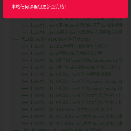
│   ├── [105M]  10-6用户Rbac鉴权组件-实现用户Rbac角色与
本站任何课程包更新至完结！
│   ├── [133M]  10-7用户Rbac鉴权组件-实现用户Rbac角色与
│   ├── [152M]  10-8用户Rbac鉴权组件-实现用户权限验证的核
│   ├── [118M]  10-9用户Rbac鉴权组件-基于gin封装组件调
│   └── [112M]  10-10用户Rbac鉴权组件-与项目集成应用

└── 第11章 Go语言AIGC核心组件开发实战/

    ├── [ 26M]  11-1AI大模型与系统业务应用分析

    ├── [ 50M]  11-2理解AIGC开发的本质过程

    ├── [ 39M]  11-3基于Ollama实现Go与DeepSeek交互

    ├── [ 11M]  11-4基于Go语言封装AIGC应用核心组件Infe
    ├── [ 74M]  11-5实现Infer组件中模型调度封装

    ├── [163M]  11-6实现Infer组件中prompt与output解
    ├── [ 58M]  11-7实现Infer组件中prompt与output解
    ├── [ 90M]  11-8实现Infer组件中AI“记忆”机制（上）

    ├── [119M]  11-9实现Infer组件中AI“记忆”机制（下）

    ├── [ 68M]  11-10对Infer组件整个调度运行监控

    ├── [103M]  11-11实现Infer组件中Chain链路核心模块（
    └── [137M]  11-12实现Infer组件中Chain链路核心模块（
├──  第12章 构建AI Chat高效管理和运营系统服务/
