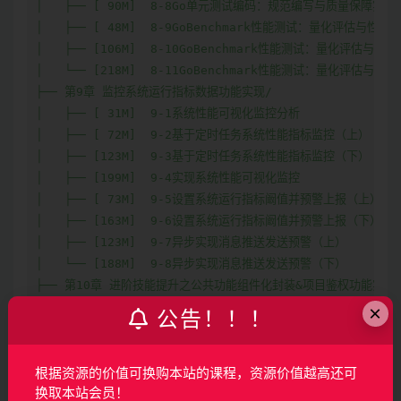
│   ├── [ 90M]  8-8Go单元测试编码：规范编写与质量保障实践

│   ├── [ 48M]  8-9GoBenchmark性能测试：量化评估与性能
│   ├── [106M]  8-10GoBenchmark性能测试：量化评估与性
│   └── [218M]  8-11GoBenchmark性能测试：量化评估与性
├── 第9章 监控系统运行指标数据功能实现/

│   ├── [ 31M]  9-1系统性能可视化监控分析

│   ├── [ 72M]  9-2基于定时任务系统性能指标监控（上）

│   ├── [123M]  9-3基于定时任务系统性能指标监控（下）

│   ├── [199M]  9-4实现系统性能可视化监控

│   ├── [ 73M]  9-5设置系统运行指标阚值并预警上报（上）

│   ├── [163M]  9-6设置系统运行指标阚值并预警上报（下）

│   ├── [123M]  9-7异步实现消息推送发送预警（上）

│   └── [188M]  9-8异步实现消息推送发送预警（下）

├── 第10章 进阶技能提升之公共功能组件化封装&项目鉴权功能实现/
│   ├── [ 16M]  10-1项目开发中组件化封装的价值和意义

×
公告！！！
│   ├── [122M]  10-2独立封装logx日志组件并基于项目需求定
│   ├── [ 20M]  10-3独立用户权限鉴权组件功能实现与业务分析(
│   ├── [ 59M]  10-4独立用户权限鉴权组件功能实现与业务分析(
根据资源的价值可换购本站的课程，资源价值越高还可
│   ├── [149M]  10-5用户Rbac鉴权组件-实现用户Rbac角色与
换取本站会员！