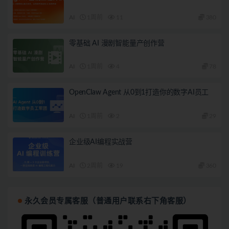
AI
1周前
11
380
零基础 AI 漫剧智能量产创作营
AI
1周前
4
78
OpenClaw Agent 从0到1打造你的数字AI员工
AI
1周前
2
29
企业级AI编程实战营
AI
2周前
19
360
永久会员专属客服（普通用户联系右下角客服）