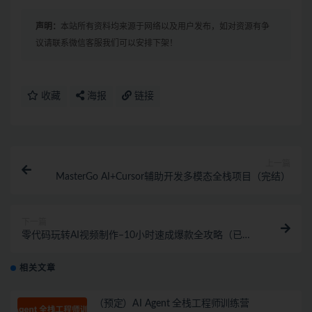
声明：
本站所有资料均来源于网络以及用户发布，如对资源有争
议请联系微信客服我们可以安排下架！
收藏
海报
链接
上一篇
MasterGo AI+Cursor辅助开发多模态全栈项目（完结）
下一篇
零代码玩转AI视频制作–10小时速成爆款全攻略（已完
结）
相关文章
（预定）AI Agent 全栈工程师训练营