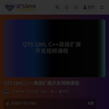
登录
全部
QT5 QML C++高级扩展开发视频课程
后端开发
3年前
0
5
免费
普通用户用户特权：
免费