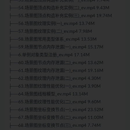
├──53.场景图顶点构造补充实例(一)_ev.mp4 9.74M
├──54.场景图顶点构造补充实例(二)_ev.mp4 9.43M
├──55.场景图顶点构造补充实例(三)_ev.mp4 19.74M
├──56.场景图纹理实例(一)_ev.mp4 13.74M
├──57.场景图纹理实例(二)_ev.mp4 7.98M
├──58.场景图常用类型体系_ev.mp4 13.53M
├──59.场景图节点内存泄漏(一)_ev.mp4 15.17M
├──6.单例对象类型注册_ev.mp4 17.14M
├──60.场景图节点内存泄漏(二)_ev.mp4 13.62M
├──61.场景图纹理内存泄漏(一)_ev.mp4 19.16M
├──62.场景图纹理内存泄漏(二)_ev.mp4 4.30M
├──63.场景图纹理性能优化(一)_ev.mp4 3.90M
├──64.场景图线程模型_ev.mp4 13.14M
├──65.场景图纹理性能优化(二)_ev.mp4 9.60M
├──66.场景图坐标变换节点(一)_ev.mp4 23.52M
├──67.场景图坐标变换节点(二)_ev.mp4 11.00M
├──68.场景图坐标变换节点(三)_ev.mp4 7.74M