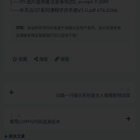
├──99.图片提供者注意事项(四)_ev.mp4 9.30M
└──补天云QT系列课程学员手册V1.0.pdf 676.82kb
声明：
本站所有资料均来源于网络以及用户发布，如对资源有争
议请联系微信客服我们可以安排下架！
收藏
海报
链接
上一篇
过路一只喵日系轻复古人像摄影特训营
下一篇
看雪LLVM与代码混淆技术
相关文章