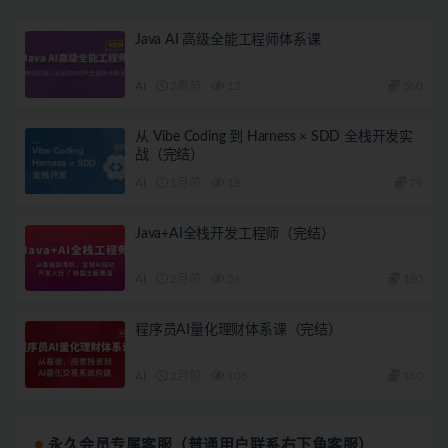
Java AI 高级全能工程师体系课
AI
2周前
12
360
从 Vibe Coding 到 Harness × SDD 全栈开发实
战（完结）
AI
1月前
18
79
Java+AI全栈开发工程师（完结）
AI
2月前
56
180
程序员AI量化理财体系课（完结）
AI
2月前
108
180
永久会员专属客服（普通用户联系右下角客服）