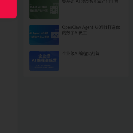
零基础 AI 漫剧智能量产创作营
OpenClaw Agent 从0到1打造你
的数字AI员工
企业级AI编程实战营