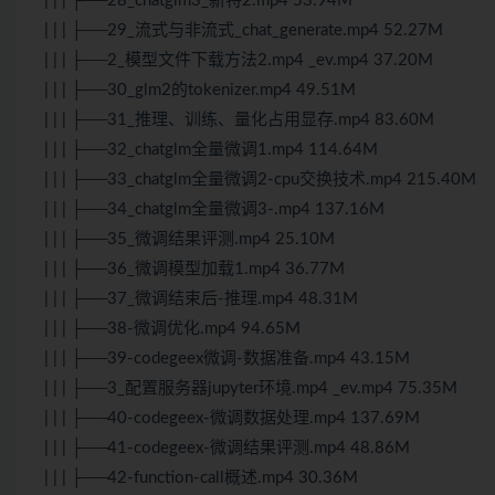
| | | ├──28_chatglm3_新特2.mp4 53.94M
| | | ├──29_流式与非流式_chat_generate.mp4 52.27M
| | | ├──2_模型文件下载方法2.mp4 _ev.mp4 37.20M
| | | ├──30_glm2的tokenizer.mp4 49.51M
| | | ├──31_推理、训练、量化占用显存.mp4 83.60M
| | | ├──32_chatglm全量微调1.mp4 114.64M
| | | ├──33_chatglm全量微调2-cpu交换技术.mp4 215.40M
| | | ├──34_chatglm全量微调3-.mp4 137.16M
| | | ├──35_微调结果评测.mp4 25.10M
| | | ├──36_微调模型加载1.mp4 36.77M
| | | ├──37_微调结束后-推理.mp4 48.31M
| | | ├──38-微调优化.mp4 94.65M
| | | ├──39-codegeex微调-数据准备.mp4 43.15M
| | | ├──3_配置服务器jupyter环境.mp4 _ev.mp4 75.35M
| | | ├──40-codegeex-微调数据处理.mp4 137.69M
| | | ├──41-codegeex-微调结果评测.mp4 48.86M
| | | ├──42-function-call概述.mp4 30.36M