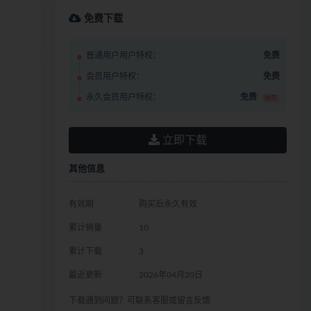
免费下载
普通用户用户特权：
免费
会员用户特权：
免费
永久会员用户特权：
免费
推荐
立即下载
其他信息
有效期
购买后永久有效
累计销量
10
累计下载
3
最近更新
2026年04月20日
下载遇到问题？可联系客服或留言反馈