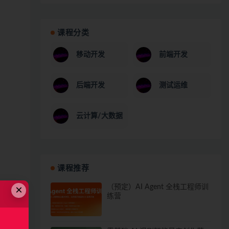
课程分类
移动开发
前端开发
后端开发
测试运维
云计算/大数据
课程推荐
×
（预定）AI Agent 全栈工程师训
练营