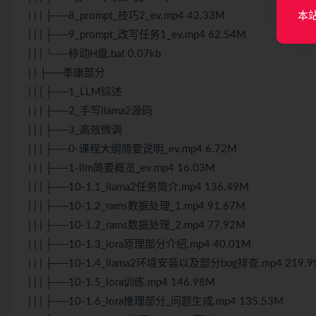
| | | ├──8_prompt_技巧2_ev.mp4 42.33M
本
| | | ├──9_prompt_改写任务1_ev.mp4 62.54M
| | | └──移动H盘.bat 0.07kb
| | ├──季康部分
| | | ├──1_LLM综述
| | | ├──2_手写llama2源码
| | | ├──3_高效微调
| | | ├──0-课程大纲简要说明_ev.mp4 6.72M
| | | ├──1-llm简要概览_ev.mp4 16.03M
| | | ├──10-1.1_llama2任务简介.mp4 136.49M
| | | ├──10-1.2_rams数据处理_1.mp4 91.67M
| | | ├──10-1.2_rams数据处理_2.mp4 77.92M
| | | ├──10-1.3_lora原理部分介绍.mp4 40.01M
| | | ├──10-1.4_llama2环境安装以及部分bug排查.mp4 219.
| | | ├──10-1.5_lora训练.mp4 146.98M
| | | ├──10-1.6_lora推理部分_问题生成.mp4 135.53M