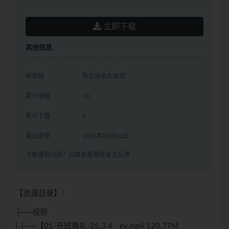
立即下载
其他信息
有效期
购买后永久有效
累计销量
30
累计下载
2
最近更新
2026年06月03日
下载遇到问题？可联系客服或留言反馈
【资源目录】：
├──视频
| ├──【01-开班典礼-25.3.4__ev.mp4 120.77M