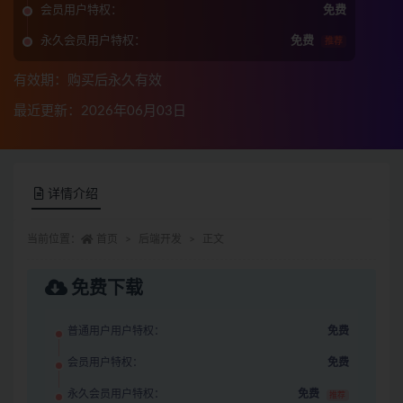
会员用户特权：
免费
永久会员用户特权：
免费
推荐
有效期：购买后永久有效
最近更新：2026年06月03日
详情介绍
当前位置：
首页
后端开发
正文
免费下载
普通用户用户特权：
免费
会员用户特权：
免费
永久会员用户特权：
免费
推荐