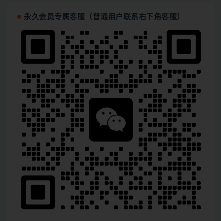
永久会员专属客服（普通用户联系右下角客服）