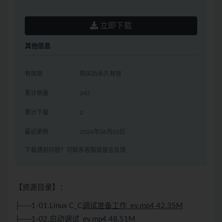
立即下载
其他信息
有效期
购买后永久有效
累计销量
245
累计下载
2
最近更新
2026年06月03日
下载遇到问题？可联系客服或留言反馈
【资源目录】：
├──1-01.Linux C_C
调试准备工作_ev.mp4 42.35M
├──1-02.启动调试_ev.mp4 48.51M