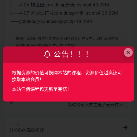
├──4-06.栈溢出core dump分析_ev.mp4 43.79M
├──4-07.无调试符号core dump分析_ev.mp4 39.33M
└──gdbdebug-sourceandppt.zip 18.46M
声明：
本站所有资料均来源于网络以及用户发布，如对资源有争
议请联系微信客服我们可以安排下架！
×
公告！！！
收藏
海报
链接
根据资源的价值可换购本站的课程，资源价值越高还可
换取本站会员！
本站任何课程包更新至完结！
上一篇
尚硅谷嵌入式之电子元器件入门
下一篇
硅谷SVN高级视频