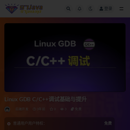
登录
全部
Linux GDB C/C++调试基础与提升
后端开发
3年前
0
3
免费
普通用户用户特权：
免费