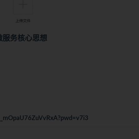
微服务
核心思想
Mlp_mOpaU76ZuVvRxA?pwd=v7i3