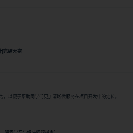
设计|完结无密
势，以便于帮助同学们更加清晰微服务在项目开发中的定位。
学无忧，课程学习与解决问题指南）