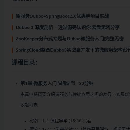
微服务Dubbo+SpringBoot2.X优惠券项目实战
Dubbo 3 深度剖析 – 透过源码认识你|云盘无密分享
ZooKeeper分布式专题与Dubbo微服务入门|完整无密
SpringCloud整合Dubbo3实战高并发下的微服务架构
课程目录：
第1章 微服务入门
试看
5 节 | 32分钟
本章中将概要介绍微服务与传统应用之间的差异与实现优
收起列表
视频：
1-1 课程导学 (15:38)
试看
图文：
1-2 ***学前必读***（助你平稳踩坑，畅