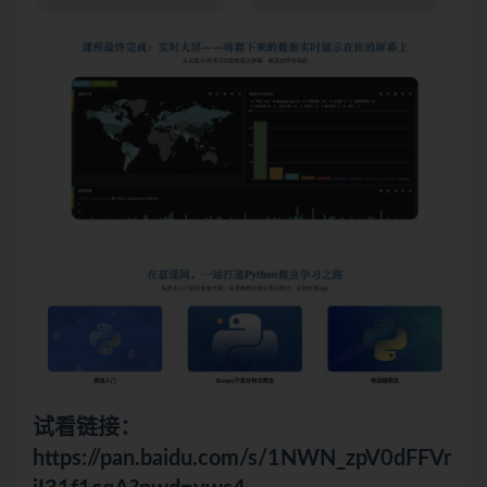
试看链接：
https://pan.baidu.com/s/1NWN_zpV0dFFVr