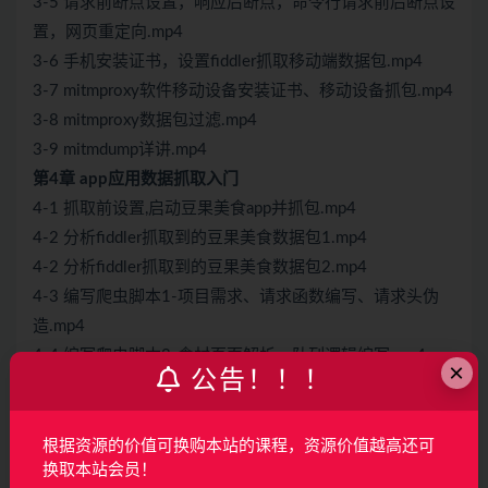
3-5 请求前断点设置，响应后断点，命令行请求前后断点设
置，网页重定向.mp4
3-6 手机安装证书，设置fiddler抓取移动端数据包.mp4
3-7 mitmproxy软件移动设备安装证书、移动设备抓包.mp4
3-8 mitmproxy数据包过滤.mp4
3-9 mitmdump详讲.mp4
第4章 app应用数据抓取入门
4-1 抓取前设置,启动豆果美食app并抓包.mp4
4-2 分析fiddler抓取到的豆果美食数据包1.mp4
4-2 分析fiddler抓取到的豆果美食数据包2.mp4
4-3 编写爬虫脚本1-项目需求、请求函数编写、请求头伪
造.mp4
4-4 编写爬虫脚本2-食材页面解析、队列逻辑编写.mp4
×
公告！！！
4-5 编写爬虫脚本3-获取菜谱列表数据逻辑编写.mp4
4-6 编写爬虫脚本4-详情页数据抓取逻辑编写.mp4
4-7 编写爬虫脚本5-数据入库逻辑编写.mp4
根据资源的价值可换购本站的课程，资源价值越高还可
换取本站会员！
4-8 编写爬虫脚本6-多线程逻辑编写.mp4