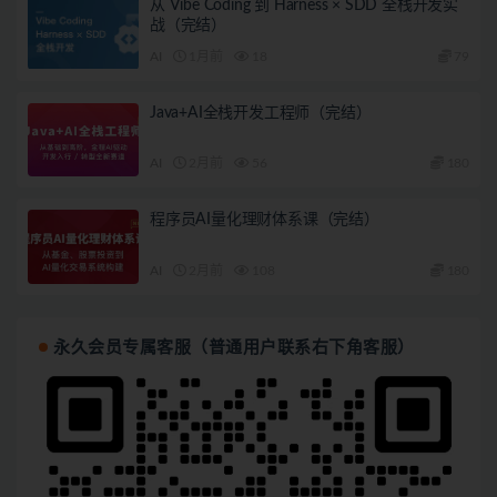
从 Vibe Coding 到 Harness × SDD 全栈开发实
战（完结）
AI
1月前
18
79
Java+AI全栈开发工程师（完结）
AI
2月前
56
180
程序员AI量化理财体系课（完结）
AI
2月前
108
180
永久会员专属客服（普通用户联系右下角客服）