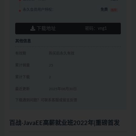
永久会员用户特权：
免费
推荐
下载地址
密码：
vng1
其他信息
有效期
购买后永久有效
累计销量
25
累计下载
2
最近更新
2025年08月30日
下载遇到问题？可联系客服或留言反馈
百战-JavaEE高薪就业班2022年|重磅首发