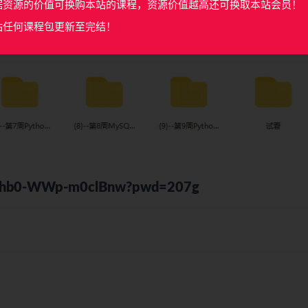
据资源的价值可换购本站的课程，资源价值越高还可换取本站会员！
站任何课程包更新至完结！
pYj7hb0-WWp-m0clBnw?pwd=207g