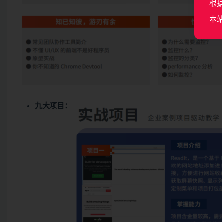
根
本
九大项目：