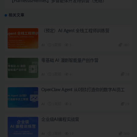
【Harness&Hermes】多智能体开发特训营（完结）
相关文章
（预定）AI Agent 全栈工程师训练营
AI
1周前
5
380
零基础 AI 漫剧智能量产创作营
AI
1周前
4
78
OpenClaw Agent 从0到1打造你的数字AI员工
AI
1周前
2
29
企业级AI编程实战营
AI
2周前
19
360