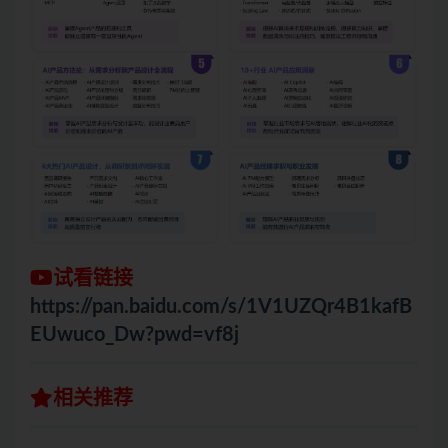
试看链接
https://pan.baidu.com/s/1V1UZQr4B1kafB
EUwuco_Dw?pwd=vf8j
相关推荐