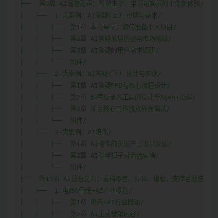
├──  第9周 AI润物无声：重塑生活、学习与娱乐的个体新体验/

│   ├──  1-大案例：AI答疑(上)-市场与需求/

│   │   ├──  第1章 本章导学：如何准备个人项目/

│   │   ├──  第2章 AI答疑发展历史与市场格局/

│   │   ├──  第3章 AI答疑的用户需求调研/

│   │   └──  附件/

│   ├──  2-大案例：AI答疑(下)-设计与实现/

│   │   ├──  第1章 AI答疑PRD与核心流程设计/

│   │   ├──  第2章 题库及录入工具的设计与Agent搭建/

│   │   ├──  第3章 项目核心工作流及界面调试/

│   │   └──  附件/

│   └──  3-大案例：AI陪伴/

│       ├──  第1章 AI陪伴的关键产品设计议题/

│       ├──  第2章 AI陪伴扣子对话流实操/

│       └──  附件/

├──  第10周 AI基石之力：重构零售、办公、编程，支撑百业迭代创新
│   ├──  1-电商&营销+AI产业概览/

│   │   ├──  第1章 电商+AI行业概述/

│   │   ├──  第2章 AI生成营销内容/
