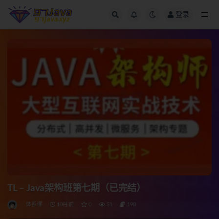
登录
全部
TL – Java架构班第七期（已完结）
体系课
10月前
0
51
198